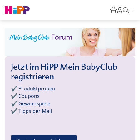
Skip to main content
Warenkor
HiPP M
Such
Jetzt im HiPP Mein BabyClub
registrieren
✔️ Produktproben
✔️ Coupons
✔️ Gewinnspiele
✔️ Tipps per Mail