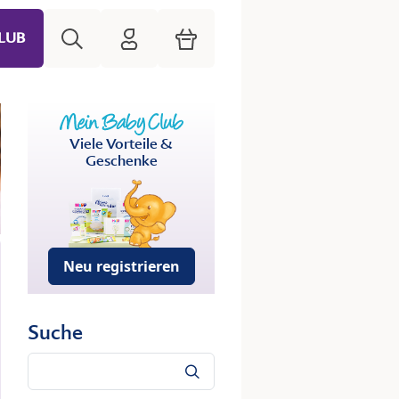
Suche
HiPP Mein Babyclub
Warenkorb
LUB
Viele Vorteile &
Geschenke
Neu registrieren
Suche
Suche