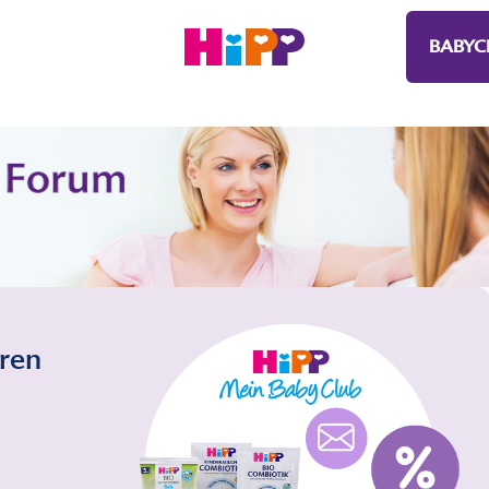
BABYC
eren