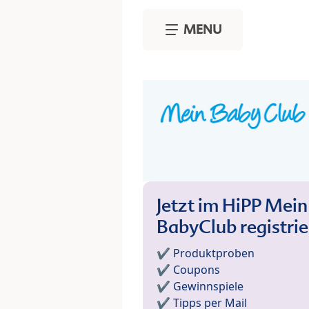
Skip to main content
MENU
Jetzt im HiPP Mein
BabyClub registri
✔️ Produktproben
✔️ Coupons
✔️ Gewinnspiele
✔️ Tipps per Mail