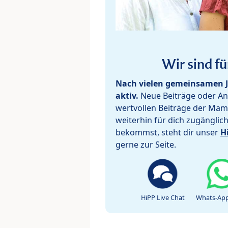
Wir sind fü
Nach vielen gemeinsamen J
aktiv.
Neue Beiträge oder Ant
wertvollen Beiträge der Mam
weiterhin für dich zugänglic
bekommst, steht dir unser
H
gerne zur Seite.
HiPP Live Chat
Whats-App