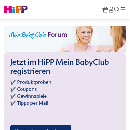
Skip to main content
Warenkor
HiPP M
Such
Jetzt im HiPP Mein BabyClub
registrieren
✔️ Produktproben
✔️ Coupons
✔️ Gewinnspiele
✔️ Tipps per Mail