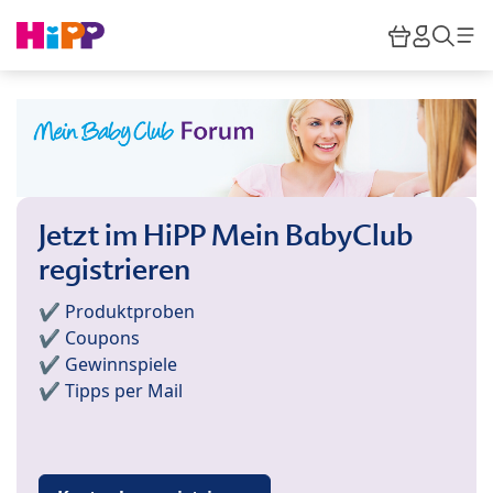
Skip to main content
Warenkor
HiPP M
Such
Jetzt im HiPP Mein BabyClub
registrieren
✔️ Produktproben
✔️ Coupons
✔️ Gewinnspiele
✔️ Tipps per Mail