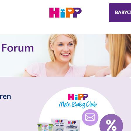
BABYC
eren