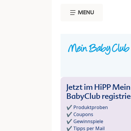
Skip to main content
MENU
Jetzt im HiPP Mein
BabyClub registri
✔️ Produktproben
✔️ Coupons
✔️ Gewinnspiele
✔️ Tipps per Mail