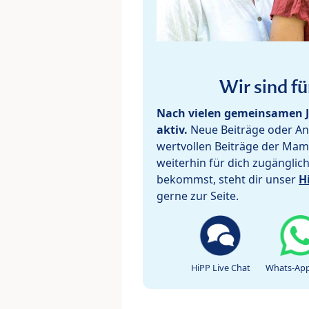
Wir sind fü
Nach vielen gemeinsamen J
aktiv.
Neue Beiträge oder Ant
wertvollen Beiträge der Mam
weiterhin für dich zugänglic
bekommst, steht dir unser
H
gerne zur Seite.
HiPP Live Chat
Whats-App