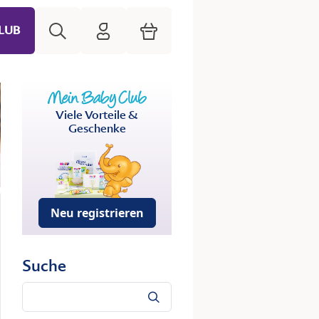
Suche
HiPP Mein Babyclub
Warenkorb
LUB
Viele Vorteile &
Geschenke
Neu registrieren
Suche
Suche