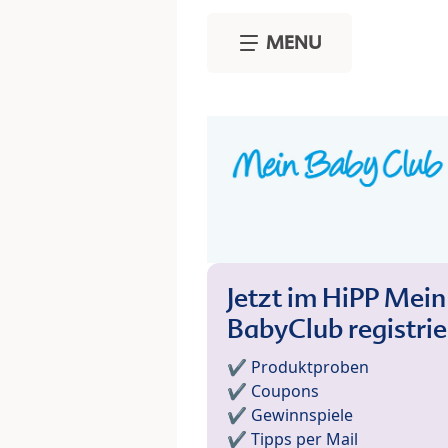
Skip to main content
MENU
Jetzt im HiPP Mein
BabyClub registri
✔️ Produktproben
✔️ Coupons
✔️ Gewinnspiele
✔️ Tipps per Mail