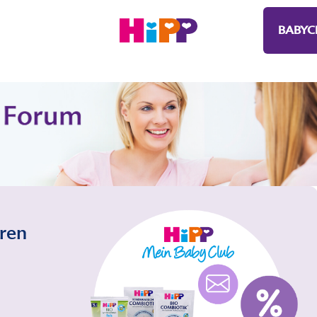
BABYC
eren