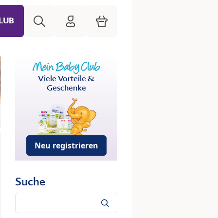
Suche
HiPP Mein Babyclub
Warenkorb
LUB
Viele Vorteile &
Geschenke
Neu registrieren
Suche
Suche