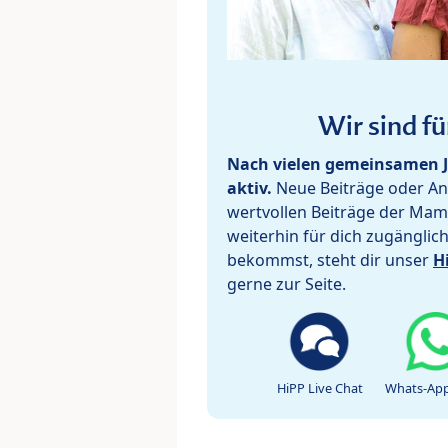
Wir sind fü
Nach vielen gemeinsamen J
aktiv.
Neue Beiträge oder Ant
wertvollen Beiträge der Mam
weiterhin für dich zugänglic
bekommst, steht dir unser
H
gerne zur Seite.
HiPP Live Chat
Whats-App