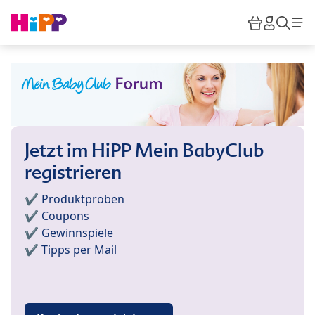
Skip to main content
Warenkor
HiPP M
Such
Jetzt im HiPP Mein BabyClub
registrieren
✔️ Produktproben
✔️ Coupons
✔️ Gewinnspiele
✔️ Tipps per Mail