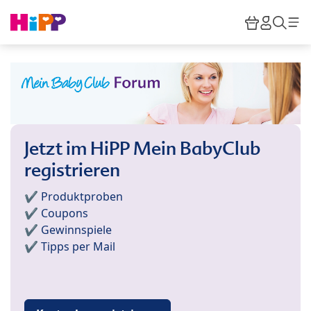
Skip to main content
Warenkor
HiPP M
Such
Jetzt im HiPP Mein BabyClub
registrieren
✔️ Produktproben
✔️ Coupons
✔️ Gewinnspiele
✔️ Tipps per Mail