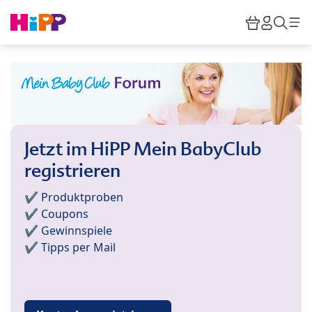
Skip to main content
Warenkor
HiPP M
Such
Jetzt im HiPP Mein BabyClub
registrieren
✔️ Produktproben
✔️ Coupons
✔️ Gewinnspiele
✔️ Tipps per Mail