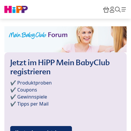
Skip to main content
Warenkor
HiPP M
Such
Jetzt im HiPP Mein BabyClub
registrieren
✔️ Produktproben
✔️ Coupons
✔️ Gewinnspiele
✔️ Tipps per Mail