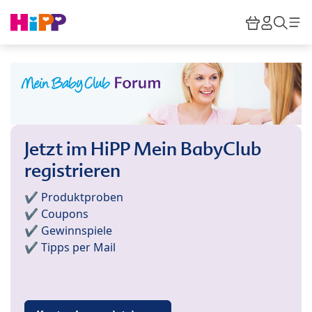
Skip to main content
Warenkor
HiPP M
Such
Jetzt im HiPP Mein BabyClub
registrieren
✔️ Produktproben
✔️ Coupons
✔️ Gewinnspiele
✔️ Tipps per Mail