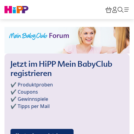
Skip to main content
Warenkor
HiPP M
Such
Jetzt im HiPP Mein BabyClub
registrieren
✔️ Produktproben
✔️ Coupons
✔️ Gewinnspiele
✔️ Tipps per Mail