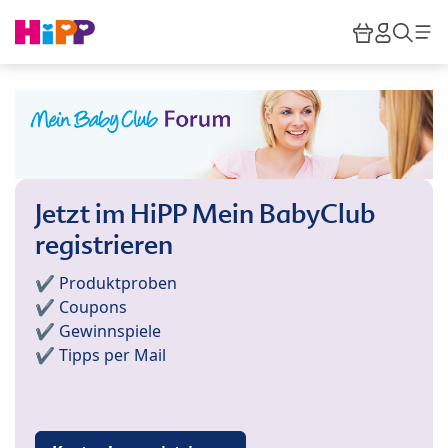
Skip to main content
Warenkor
HiPP M
Such
Jetzt im HiPP Mein BabyClub
registrieren
✔️ Produktproben
✔️ Coupons
✔️ Gewinnspiele
✔️ Tipps per Mail