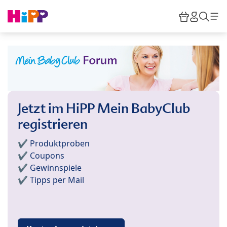
Skip to main content
Warenkor
HiPP M
Such
Jetzt im HiPP Mein BabyClub
registrieren
✔️ Produktproben
✔️ Coupons
✔️ Gewinnspiele
✔️ Tipps per Mail