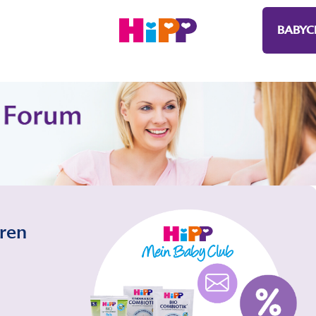
BABYC
eren