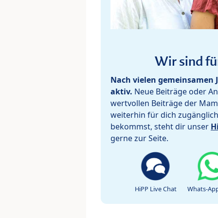
Wir sind fü
Nach vielen gemeinsamen J
aktiv.
Neue Beiträge oder Ant
wertvollen Beiträge der Mam
weiterhin für dich zugänglic
bekommst, steht dir unser
H
gerne zur Seite.
HiPP Live Chat
Whats-App