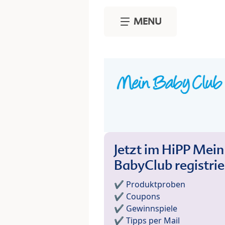
Skip to main content
MENU
Jetzt im HiPP Mein
BabyClub registri
✔️ Produktproben
✔️ Coupons
✔️ Gewinnspiele
✔️ Tipps per Mail