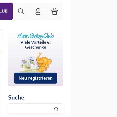
Suche
HiPP Mein Babyclub
Warenkorb
LUB
Viele Vorteile &
Geschenke
Neu registrieren
Suche
Suche