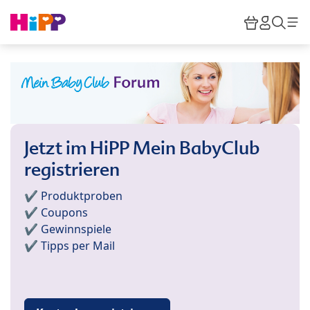
Skip to main content
Warenkor
HiPP M
Such
Jetzt im HiPP Mein BabyClub
registrieren
✔️ Produktproben
✔️ Coupons
✔️ Gewinnspiele
✔️ Tipps per Mail