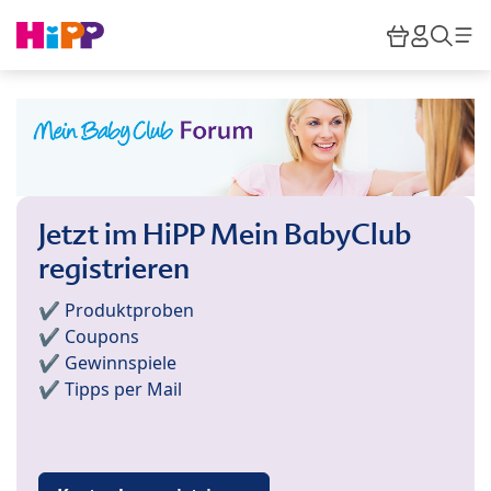
Skip to main content
Warenkor
HiPP M
Such
Jetzt im HiPP Mein BabyClub
registrieren
✔️ Produktproben
✔️ Coupons
✔️ Gewinnspiele
✔️ Tipps per Mail