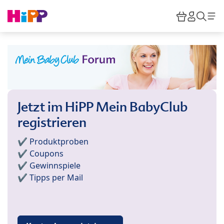
Skip to main content
Warenkor
HiPP M
Such
Jetzt im HiPP Mein BabyClub
registrieren
✔️ Produktproben
✔️ Coupons
✔️ Gewinnspiele
✔️ Tipps per Mail