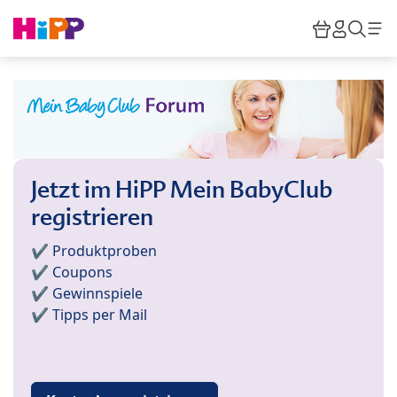
Skip to main content
Warenkor
HiPP M
Such
Jetzt im HiPP Mein BabyClub
registrieren
✔️ Produktproben
✔️ Coupons
✔️ Gewinnspiele
✔️ Tipps per Mail