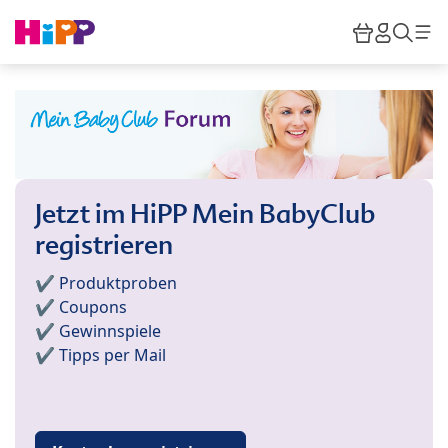
Skip to main content
Warenkor
HiPP M
Such
Jetzt im HiPP Mein BabyClub
registrieren
✔️ Produktproben
✔️ Coupons
✔️ Gewinnspiele
✔️ Tipps per Mail