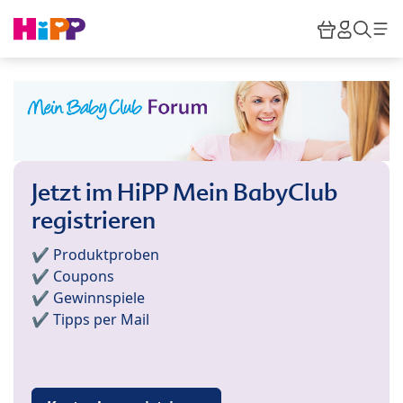
Skip to main content
Warenkor
HiPP M
Such
Jetzt im HiPP Mein BabyClub
registrieren
✔️ Produktproben
✔️ Coupons
✔️ Gewinnspiele
✔️ Tipps per Mail