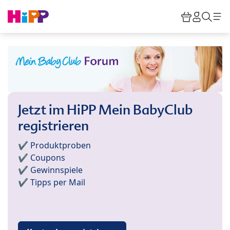
Skip to main content
Warenkor
HiPP M
Such
Jetzt im HiPP Mein BabyClub
registrieren
✔️ Produktproben
✔️ Coupons
✔️ Gewinnspiele
✔️ Tipps per Mail