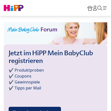
Skip to main content
Warenkor
HiPP M
Such
Jetzt im HiPP Mein BabyClub
registrieren
✔️ Produktproben
✔️ Coupons
✔️ Gewinnspiele
✔️ Tipps per Mail