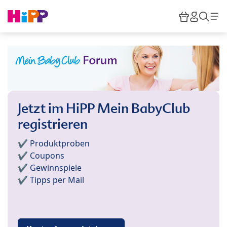
Skip to main content
Warenkor
HiPP M
Such
Jetzt im HiPP Mein BabyClub
registrieren
✔️ Produktproben
✔️ Coupons
✔️ Gewinnspiele
✔️ Tipps per Mail