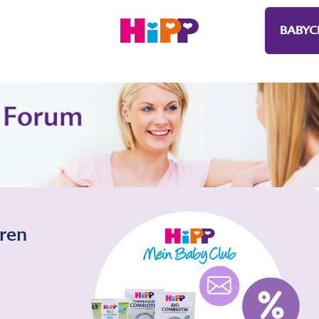
BABYC
eren