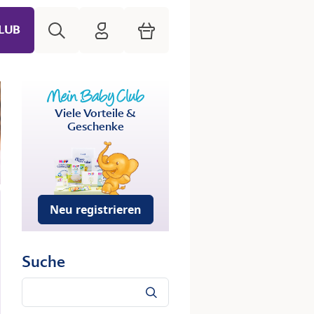
Suche
HiPP Mein Babyclub
Warenkorb
LUB
Viele Vorteile &
Geschenke
Neu registrieren
Suche
Suche