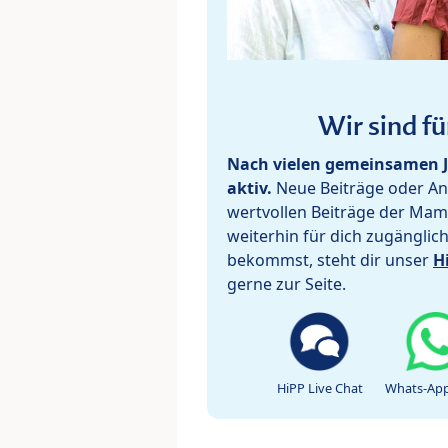
Wir sind fü
Nach vielen gemeinsamen J
aktiv.
Neue Beiträge oder Ant
wertvollen Beiträge der Mam
weiterhin für dich zugänglic
bekommst, steht dir unser
H
gerne zur Seite.
HiPP Live Chat
Whats-App