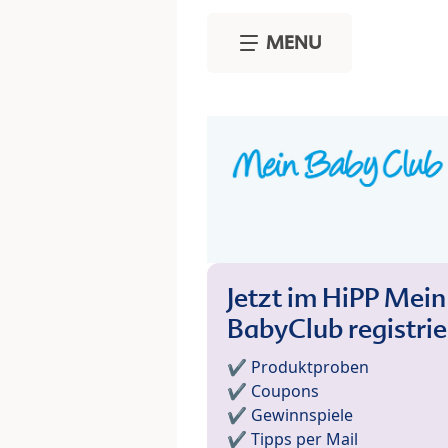
Skip to main content
MENU
Jetzt im HiPP Mein
BabyClub registri
✔️ Produktproben
✔️ Coupons
✔️ Gewinnspiele
✔️ Tipps per Mail