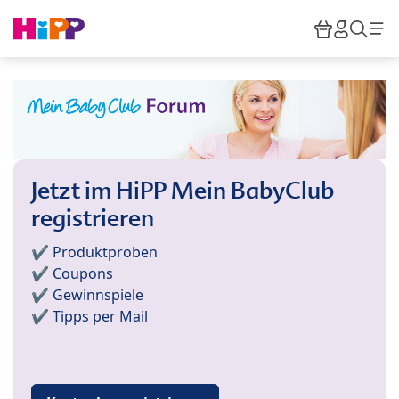
Skip to main content
Warenkor
HiPP M
Such
Jetzt im HiPP Mein BabyClub
registrieren
✔️ Produktproben
✔️ Coupons
✔️ Gewinnspiele
✔️ Tipps per Mail