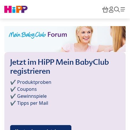
Skip to main content
Warenkor
HiPP M
Such
Jetzt im HiPP Mein BabyClub
registrieren
✔️ Produktproben
✔️ Coupons
✔️ Gewinnspiele
✔️ Tipps per Mail