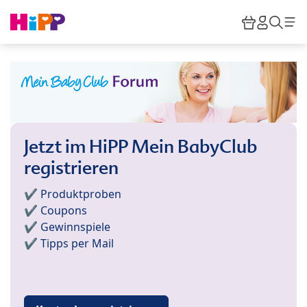
Skip to main content
Warenkor
HiPP M
Such
Jetzt im HiPP Mein BabyClub
registrieren
✔️ Produktproben
✔️ Coupons
✔️ Gewinnspiele
✔️ Tipps per Mail