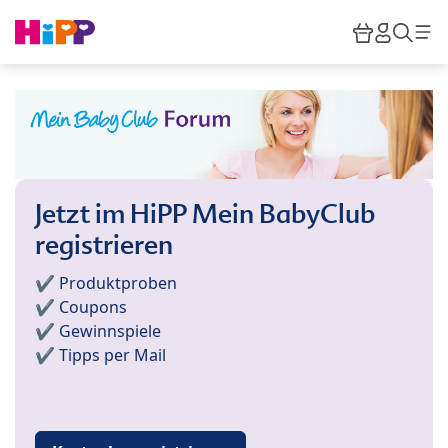
Skip to main content
Warenkor
HiPP M
Such
Jetzt im HiPP Mein BabyClub
registrieren
✔️ Produktproben
✔️ Coupons
✔️ Gewinnspiele
✔️ Tipps per Mail