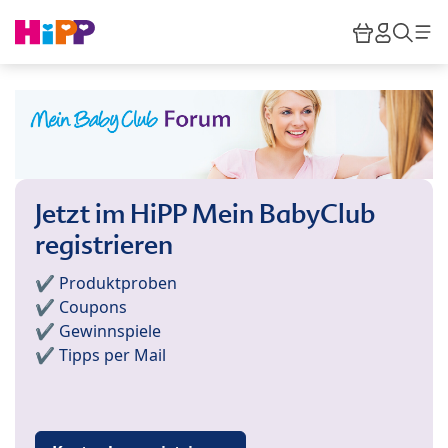
Skip to main content
Warenkor
HiPP M
Such
Jetzt im HiPP Mein BabyClub
registrieren
✔️ Produktproben
✔️ Coupons
✔️ Gewinnspiele
✔️ Tipps per Mail