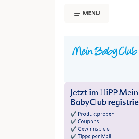
Skip to main content
MENU
Jetzt im HiPP Mein
BabyClub registri
✔️ Produktproben
✔️ Coupons
✔️ Gewinnspiele
✔️ Tipps per Mail