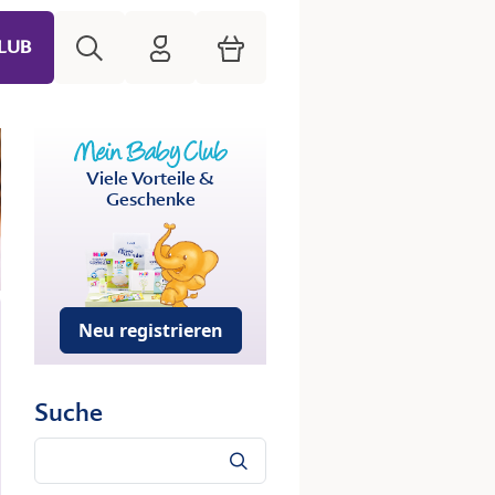
Suche
HiPP Mein Babyclub
Warenkorb
LUB
Viele Vorteile &
Geschenke
Neu registrieren
Suche
Suche