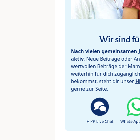
Wir sind fü
Nach vielen gemeinsamen J
aktiv.
Neue Beiträge oder Ant
wertvollen Beiträge der Mam
weiterhin für dich zugänglic
bekommst, steht dir unser
H
gerne zur Seite.
HiPP Live Chat
Whats-App