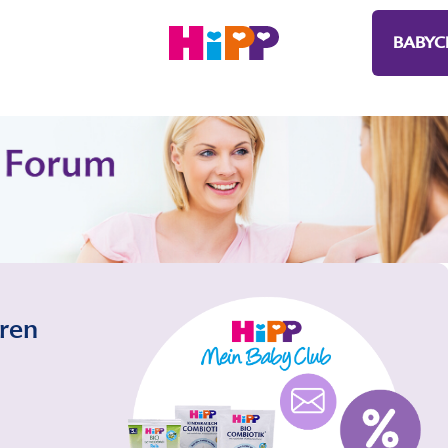
BABYC
eren