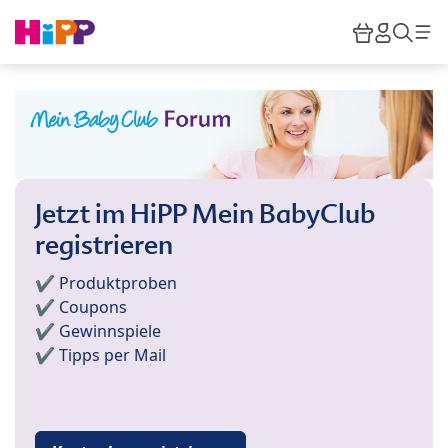
Skip to main content
Warenkor
HiPP M
Such
Jetzt im HiPP Mein BabyClub
registrieren
✔️ Produktproben
✔️ Coupons
✔️ Gewinnspiele
✔️ Tipps per Mail