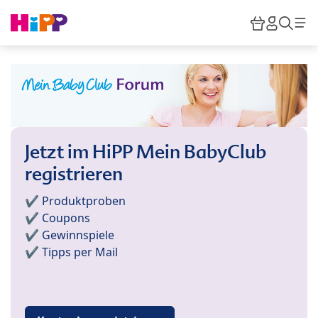
Skip to main content
Warenkor
HiPP M
Such
Jetzt im HiPP Mein BabyClub
registrieren
✔️ Produktproben
✔️ Coupons
✔️ Gewinnspiele
✔️ Tipps per Mail