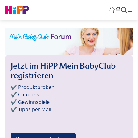
Skip to main content
Warenkor
HiPP M
Such
Jetzt im HiPP Mein BabyClub
registrieren
✔️ Produktproben
✔️ Coupons
✔️ Gewinnspiele
✔️ Tipps per Mail