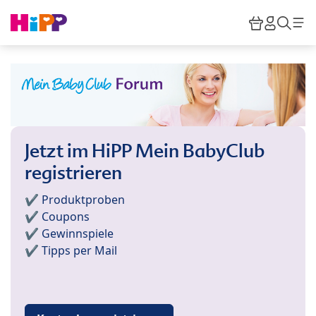
Skip to main content
Warenkor
HiPP M
Such
Jetzt im HiPP Mein BabyClub
registrieren
✔️ Produktproben
✔️ Coupons
✔️ Gewinnspiele
✔️ Tipps per Mail