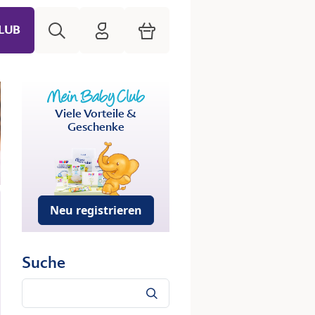
Suche
HiPP Mein Babyclub
Warenkorb
LUB
Viele Vorteile &
Geschenke
Neu registrieren
Suche
Suche