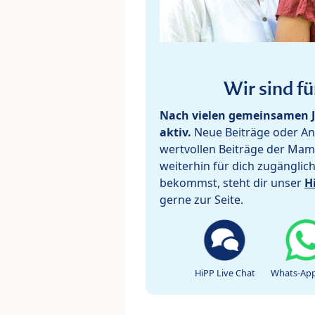
Wir sind fü
Nach vielen gemeinsamen J
aktiv.
Neue Beiträge oder Ant
wertvollen Beiträge der Mam
weiterhin für dich zugänglic
bekommst, steht dir unser
H
gerne zur Seite.
HiPP Live Chat
Whats-App