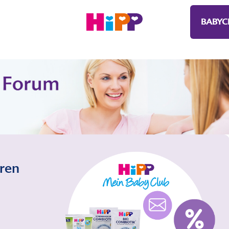
BABYC
eren