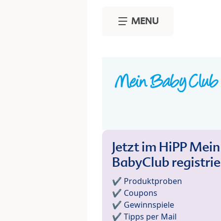
Skip to main content
MENU
Jetzt im HiPP Mein
BabyClub registri
✔️ Produktproben
✔️ Coupons
✔️ Gewinnspiele
✔️ Tipps per Mail