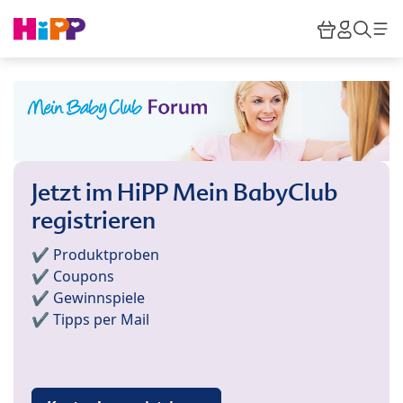
Skip to main content
Warenkor
HiPP M
Such
Jetzt im HiPP Mein BabyClub
registrieren
✔️ Produktproben
✔️ Coupons
✔️ Gewinnspiele
✔️ Tipps per Mail