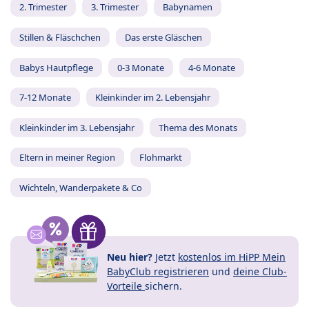
2. Trimester
3. Trimester
Babynamen
Stillen & Fläschchen
Das erste Gläschen
Babys Hautpflege
0-3 Monate
4-6 Monate
7-12 Monate
Kleinkinder im 2. Lebensjahr
Kleinkinder im 3. Lebensjahr
Thema des Monats
Eltern in meiner Region
Flohmarkt
Wichteln, Wanderpakete & Co
Neu hier?
Jetzt
kostenlos im HiPP Mein
BabyClub registrieren
und
deine Club-
Vorteile
sichern.