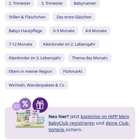
2. Trimester
3. Trimester
Babynamen
Stillen & Fläschchen
Das erste Gläschen
Babys Hautpflege
0-3 Monate
4-6 Monate
7-12 Monate
Kleinkinder im 2. Lebensjahr
Kleinkinder im 3. Lebensjahr
Thema des Monats
Eltern in meiner Region
Flohmarkt
Wichteln, Wanderpakete & Co
Neu hier?
Jetzt
kostenlos im HiPP Mein
BabyClub registrieren
und
deine Club-
Vorteile
sichern.