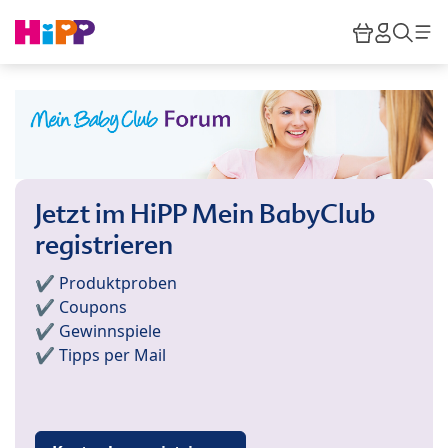
Skip to main content
Warenkor
HiPP M
Such
Jetzt im HiPP Mein BabyClub
registrieren
✔️ Produktproben
✔️ Coupons
✔️ Gewinnspiele
✔️ Tipps per Mail