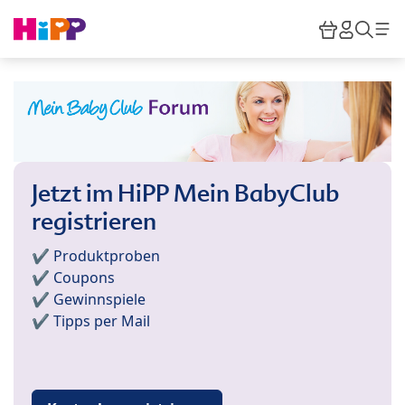
Skip to main content
Warenkor
HiPP M
Such
Jetzt im HiPP Mein BabyClub
registrieren
✔️ Produktproben
✔️ Coupons
✔️ Gewinnspiele
✔️ Tipps per Mail