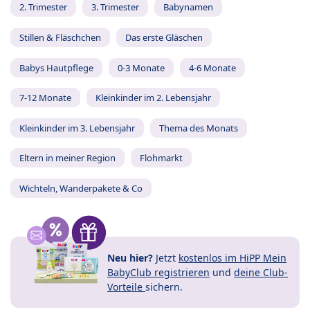
2. Trimester
3. Trimester
Babynamen
Stillen & Fläschchen
Das erste Gläschen
Babys Hautpflege
0-3 Monate
4-6 Monate
7-12 Monate
Kleinkinder im 2. Lebensjahr
Kleinkinder im 3. Lebensjahr
Thema des Monats
Eltern in meiner Region
Flohmarkt
Wichteln, Wanderpakete & Co
Neu hier?
Jetzt
kostenlos im HiPP Mein
BabyClub registrieren
und
deine Club-
Vorteile
sichern.