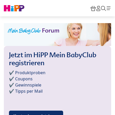
Skip to main content
Warenkor
HiPP M
Such
Jetzt im HiPP Mein BabyClub
registrieren
✔️ Produktproben
✔️ Coupons
✔️ Gewinnspiele
✔️ Tipps per Mail