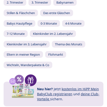
2. Trimester
3. Trimester
Babynamen
Stillen & Fläschchen
Das erste Gläschen
Babys Hautpflege
0-3 Monate
4-6 Monate
7-12 Monate
Kleinkinder im 2. Lebensjahr
Kleinkinder im 3. Lebensjahr
Thema des Monats
Eltern in meiner Region
Flohmarkt
Wichteln, Wanderpakete & Co
Neu hier?
Jetzt
kostenlos im HiPP Mein
BabyClub registrieren
und
deine Club-
Vorteile
sichern.