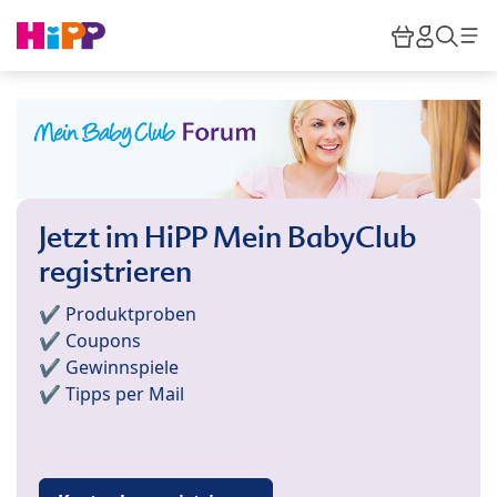
Skip to main content
Warenkor
HiPP M
Such
Jetzt im HiPP Mein BabyClub
registrieren
✔️ Produktproben
✔️ Coupons
✔️ Gewinnspiele
✔️ Tipps per Mail