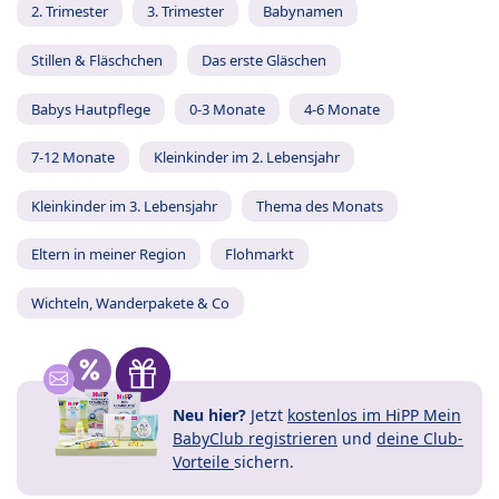
2. Trimester
3. Trimester
Babynamen
Stillen & Fläschchen
Das erste Gläschen
Babys Hautpflege
0-3 Monate
4-6 Monate
7-12 Monate
Kleinkinder im 2. Lebensjahr
Kleinkinder im 3. Lebensjahr
Thema des Monats
Eltern in meiner Region
Flohmarkt
Wichteln, Wanderpakete & Co
Neu hier?
Jetzt
kostenlos im HiPP Mein
BabyClub registrieren
und
deine Club-
Vorteile
sichern.