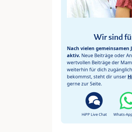
Wir sind fü
Nach vielen gemeinsamen J
aktiv.
Neue Beiträge oder Ant
wertvollen Beiträge der Mam
weiterhin für dich zugänglic
bekommst, steht dir unser
H
gerne zur Seite.
HiPP Live Chat
Whats-App