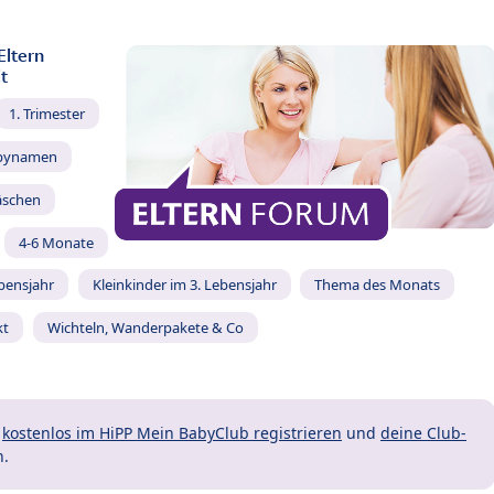
Eltern
t
1. Trimester
bynamen
äschen
4-6 Monate
ebensjahr
Kleinkinder im 3. Lebensjahr
Thema des Monats
kt
Wichteln, Wanderpakete & Co
t
kostenlos im HiPP Mein BabyClub registrieren
und
deine Club-
n.