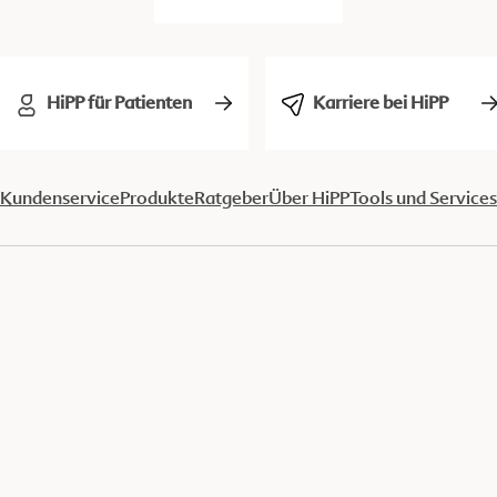
HiPP für Patienten
Karriere bei HiPP
Kundenservice
Produkte
Ratgeber
Über HiPP
Tools und Services