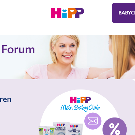
BABYC
eren