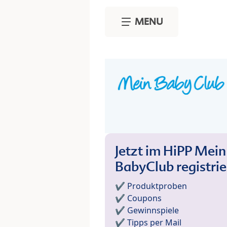
Skip to main content
MENU
Jetzt im HiPP Mein
BabyClub registri
✔️ Produktproben
✔️ Coupons
✔️ Gewinnspiele
✔️ Tipps per Mail