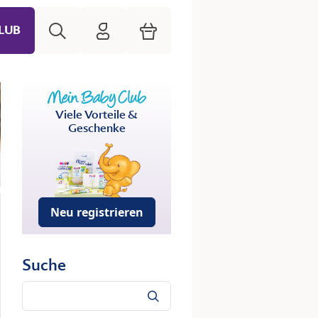
Suche
HiPP Mein Babyclub
Warenkorb
LUB
Viele Vorteile &
Geschenke
Neu registrieren
Suche
Suche