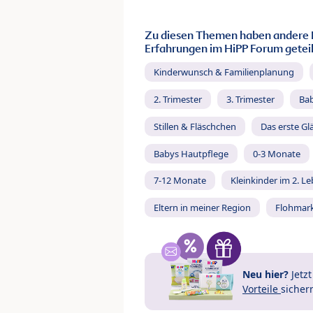
Zu diesen Themen haben andere 
Erfahrungen im HiPP Forum geteil
Kinderwunsch & Familienplanung
2. Trimester
3. Trimester
Ba
Stillen & Fläschchen
Das erste Gl
Babys Hautpflege
0-3 Monate
7-12 Monate
Kleinkinder im 2. L
Eltern in meiner Region
Flohmar
Neu hier?
Jetz
Vorteile
sicher