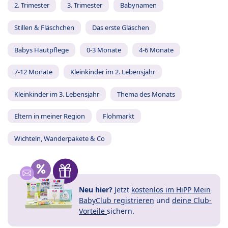
2. Trimester
3. Trimester
Babynamen
Stillen & Fläschchen
Das erste Gläschen
Babys Hautpflege
0-3 Monate
4-6 Monate
7-12 Monate
Kleinkinder im 2. Lebensjahr
Kleinkinder im 3. Lebensjahr
Thema des Monats
Eltern in meiner Region
Flohmarkt
Wichteln, Wanderpakete & Co
Neu hier?
Jetzt
kostenlos im HiPP Mein
BabyClub registrieren
und
deine Club-
Vorteile
sichern.