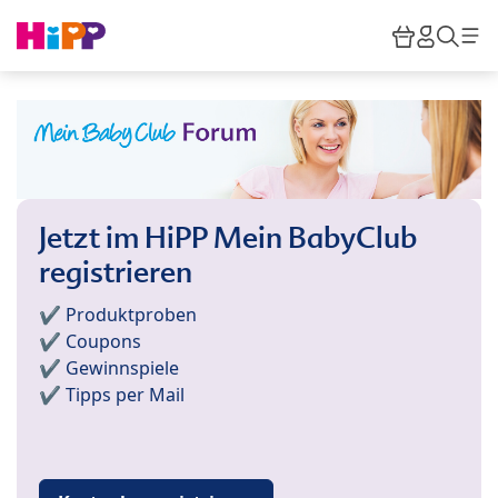
Skip to main content
Warenkor
HiPP M
Such
Jetzt im HiPP Mein BabyClub
registrieren
✔️ Produktproben
✔️ Coupons
✔️ Gewinnspiele
✔️ Tipps per Mail