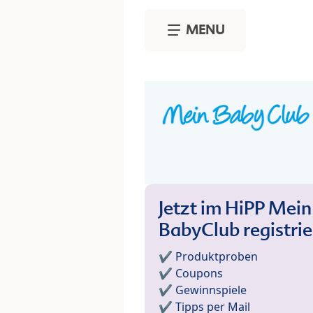
Skip to main content
MENU
Jetzt im HiPP Mein
BabyClub registri
✔️ Produktproben
✔️ Coupons
✔️ Gewinnspiele
✔️ Tipps per Mail