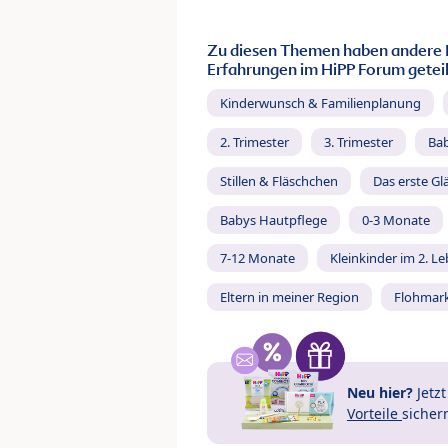
Zu diesen Themen haben andere 
Erfahrungen im HiPP Forum geteil
Kinderwunsch & Familienplanung
2. Trimester
3. Trimester
Ba
Stillen & Fläschchen
Das erste Gl
Babys Hautpflege
0-3 Monate
7-12 Monate
Kleinkinder im 2. L
Eltern in meiner Region
Flohmar
Neu hier?
Jetz
Vorteile
sicher