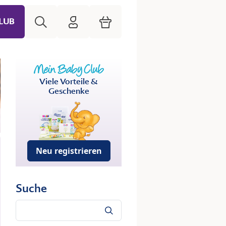
Suche
HiPP Mein Babyclub
Warenkorb
LUB
Viele Vorteile &
Geschenke
Neu registrieren
Suche
Suche