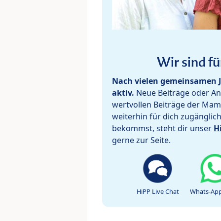
Wir sind fü
Nach vielen gemeinsamen J
aktiv.
Neue Beiträge oder Ant
wertvollen Beiträge der Mam
weiterhin für dich zugänglic
bekommst, steht dir unser
H
gerne zur Seite.
HiPP Live Chat
Whats-App