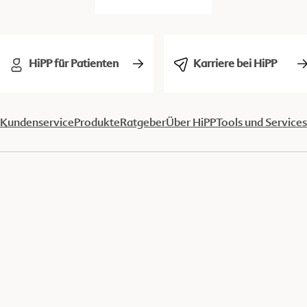
HiPP für Patienten
Karriere bei HiPP
Kundenservice
Produkte
Ratgeber
Über HiPP
Tools und Services