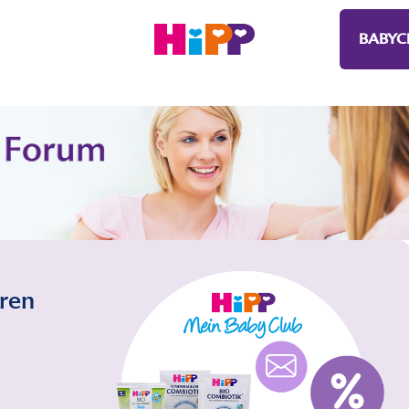
BABYC
eren