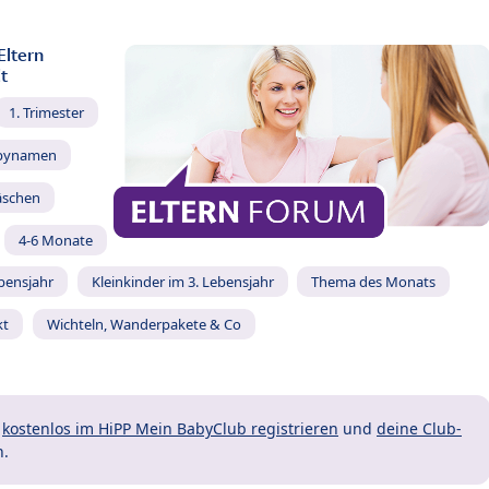
Eltern
t
1. Trimester
bynamen
äschen
4-6 Monate
ebensjahr
Kleinkinder im 3. Lebensjahr
Thema des Monats
kt
Wichteln, Wanderpakete & Co
t
kostenlos im HiPP Mein BabyClub registrieren
und
deine Club-
n.