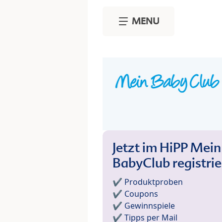
Skip to main content
MENU
Jetzt im HiPP Mein
BabyClub registri
✔️ Produktproben
✔️ Coupons
✔️ Gewinnspiele
✔️ Tipps per Mail