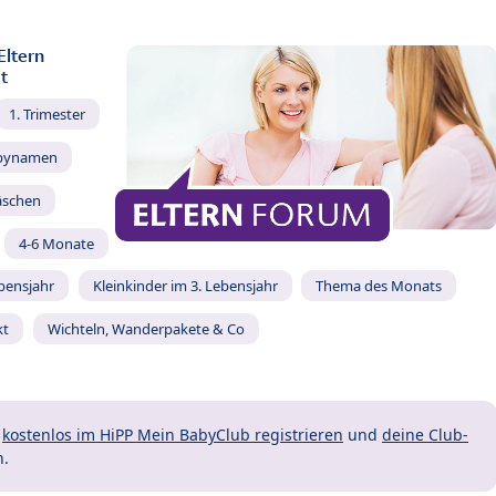
Eltern
t
1. Trimester
bynamen
äschen
4-6 Monate
ebensjahr
Kleinkinder im 3. Lebensjahr
Thema des Monats
kt
Wichteln, Wanderpakete & Co
t
kostenlos im HiPP Mein BabyClub registrieren
und
deine Club-
n.