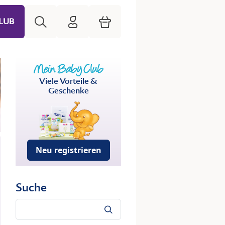
Suche
HiPP Mein Babyclub
Warenkorb
LUB
Viele Vorteile &
Geschenke
Neu registrieren
Suche
Suche