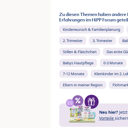
Zu diesen Themen haben andere 
Erfahrungen im HiPP Forum geteil
Kinderwunsch & Familienplanung
2. Trimester
3. Trimester
Ba
Stillen & Fläschchen
Das erste Gl
Babys Hautpflege
0-3 Monate
7-12 Monate
Kleinkinder im 2. L
Eltern in meiner Region
Flohmar
Neu hier?
Jetz
Vorteile
sicher