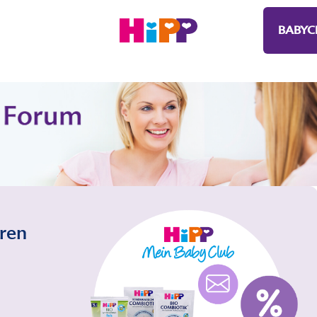
BABYC
eren