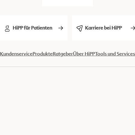
HiPP für Patienten
Karriere bei HiPP
Kundenservice
Produkte
Ratgeber
Über HiPP
Tools und Services