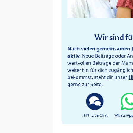
Wir sind fü
Nach vielen gemeinsamen J
aktiv.
Neue Beiträge oder Ant
wertvollen Beiträge der Mam
weiterhin für dich zugänglic
bekommst, steht dir unser
H
gerne zur Seite.
HiPP Live Chat
Whats-App