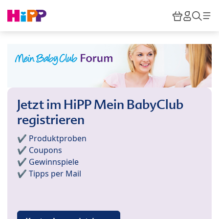
Skip to main content
Warenkor
HiPP M
Such
Jetzt im HiPP Mein BabyClub
registrieren
✔️ Produktproben
✔️ Coupons
✔️ Gewinnspiele
✔️ Tipps per Mail