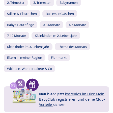
2. Trimester
3. Trimester
Babynamen
Stillen & Fläschchen
Das erste Gläschen
Babys Hautpflege
0-3 Monate
4-6 Monate
7-12 Monate
Kleinkinder im 2. Lebensjahr
Kleinkinder im 3. Lebensjahr
Thema des Monats
Eltern in meiner Region
Flohmarkt
Wichteln, Wanderpakete & Co
Neu hier?
Jetzt
kostenlos im HiPP Mein
BabyClub registrieren
und
deine Club-
Vorteile
sichern.