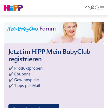
Skip to main content
Warenkor
HiPP M
Such
Jetzt im HiPP Mein BabyClub
registrieren
✔️ Produktproben
✔️ Coupons
✔️ Gewinnspiele
✔️ Tipps per Mail