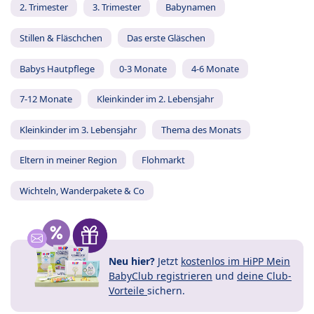
2. Trimester
3. Trimester
Babynamen
Stillen & Fläschchen
Das erste Gläschen
Babys Hautpflege
0-3 Monate
4-6 Monate
7-12 Monate
Kleinkinder im 2. Lebensjahr
Kleinkinder im 3. Lebensjahr
Thema des Monats
Eltern in meiner Region
Flohmarkt
Wichteln, Wanderpakete & Co
Neu hier?
Jetzt
kostenlos im HiPP Mein
BabyClub registrieren
und
deine Club-
Vorteile
sichern.