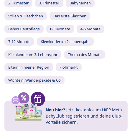
2. Trimester
3. Trimester
Babynamen
Stillen & Fläschchen
Das erste Gläschen
Babys Hautpflege
0-3 Monate
4-6 Monate
7-12 Monate
Kleinkinder im 2. Lebensjahr
Kleinkinder im 3. Lebensjahr
Thema des Monats
Eltern in meiner Region
Flohmarkt
Wichteln, Wanderpakete & Co
Neu hier?
Jetzt
kostenlos im HiPP Mein
BabyClub registrieren
und
deine Club-
Vorteile
sichern.