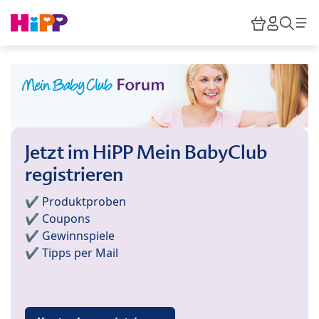
Skip to main content
Warenkor
HiPP M
Such
Jetzt im HiPP Mein BabyClub
registrieren
✔️ Produktproben
✔️ Coupons
✔️ Gewinnspiele
✔️ Tipps per Mail