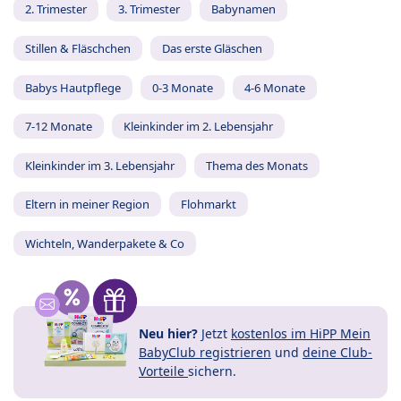
2. Trimester
3. Trimester
Babynamen
Stillen & Fläschchen
Das erste Gläschen
Babys Hautpflege
0-3 Monate
4-6 Monate
7-12 Monate
Kleinkinder im 2. Lebensjahr
Kleinkinder im 3. Lebensjahr
Thema des Monats
Eltern in meiner Region
Flohmarkt
Wichteln, Wanderpakete & Co
Neu hier?
Jetzt
kostenlos im HiPP Mein
BabyClub registrieren
und
deine Club-
Vorteile
sichern.