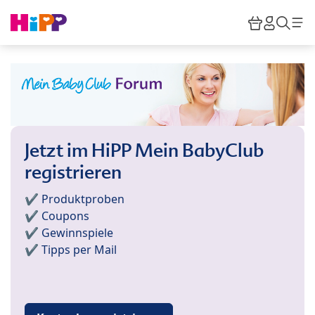
Skip to main content
Warenkor
HiPP M
Such
Jetzt im HiPP Mein BabyClub
registrieren
✔️ Produktproben
✔️ Coupons
✔️ Gewinnspiele
✔️ Tipps per Mail