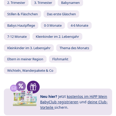
2. Trimester
3. Trimester
Babynamen
Stillen & Fläschchen
Das erste Gläschen
Babys Hautpflege
0-3 Monate
4-6 Monate
7-12 Monate
Kleinkinder im 2. Lebensjahr
Kleinkinder im 3. Lebensjahr
Thema des Monats
Eltern in meiner Region
Flohmarkt
Wichteln, Wanderpakete & Co
Neu hier?
Jetzt
kostenlos im HiPP Mein
BabyClub registrieren
und
deine Club-
Vorteile
sichern.