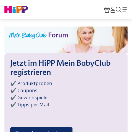
Skip to main content
Warenkor
HiPP M
Such
Jetzt im HiPP Mein BabyClub
registrieren
✔️ Produktproben
✔️ Coupons
✔️ Gewinnspiele
✔️ Tipps per Mail